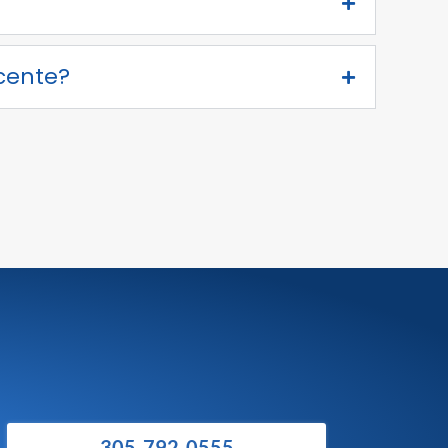
cente?
305-792-0555