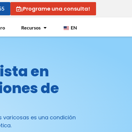
¡Programe una consulta!
55
uro
Recursos
EN
ista en
iones de
s varicosas es una condición
tica.