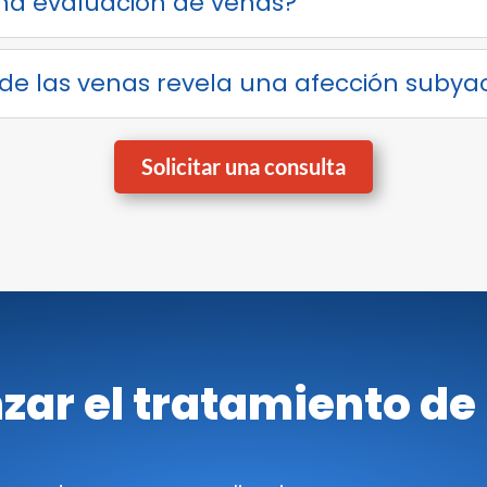
na evaluación de venas?
de las venas revela una afección subya
Solicitar una consulta
zar el tratamiento de