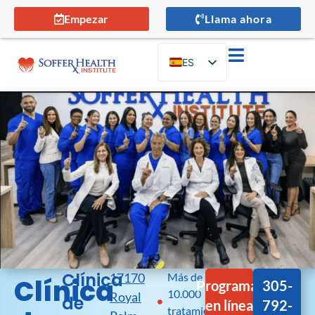
Empezar
Llama ahora
ES
EN
Clínica
17170
Más de
Clínica
Programar
305-
10.000
Royal
de
en línea
792-
tratamientos