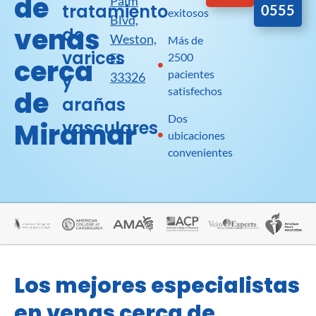
de
Palm
tratamiento
0555
exitosos
Blvd,
venas
de
Weston,
Más de
varices
FL
2500
cerca
pacientes
33326
y
satisfechos
de
arañas
Dos
Miramar
vasculares
ubicaciones
convenientes
Los mejores especialistas
en venas cerca de