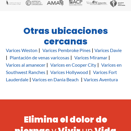
Dra. Maklad si buscas una experiencia de
atención médica integral!
Otras ubicaciones
cercanas
|
|
Varices Weston
Varices Pembroke Pines
Varices Davie
|
|
|
Plantación de venas varicosas
Varices Miramar
|
|
Varices al amanecer
Varices en Cooper City
Varices en
|
|
Southwest Ranches
Varices Hollywood
Varices Fort
|
|
Lauderdale
Varices en Dania Beach
Varices Aventura
Elimina el dolor de
piernas
y
Vivir
un
Vida