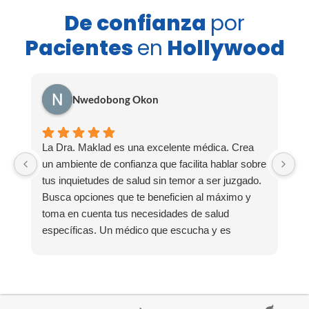
De confianza
por
Pacientes
en
Hollywood
Nwedobong Okon
La Dra. Maklad es una excelente médica. Crea
K
un ambiente de confianza que facilita hablar sobre
a
tus inquietudes de salud sin temor a ser juzgado.
d
Busca opciones que te beneficien al máximo y
e
toma en cuenta tus necesidades de salud
m
específicas. Un médico que escucha y es
t
empático es difícil de encontrar hoy en día, ¡y la
hi
Dra. Maklad es una de esas personas
r
excepcionales! El personal también es muy
amable y atento. ¡Recomiendo totalmente a la