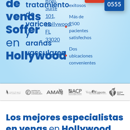
de
Blvd.
tratamiento
0555
exitosos
Suite
venas
de
101,
Más de
varices
Hollywood,
2500
Soffer
pacientes
FL
y
satisfechos
en
33020
arañas
Dos
Hollywood
vasculares
ubicaciones
convenientes
Los mejores especialistas
en venas
en
Hollywood