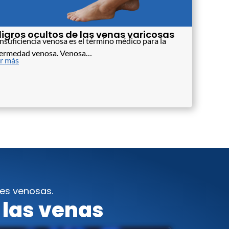
ligros ocultos de las venas varicosas
insuficiencia venosa es el término médico para la
ermedad venosa. Venosa…
r más
es venosas.
 las venas