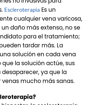
iones no invasivas para
s.
Es un
Escleroterapia
nte cualquier vena varicosa,
e un daño más extenso, no se
ndidato para el tratamiento;
s pueden tardar más. La
r una solución en cada vena
que la solución actúe, sus
desaparecer, ya que la
or venas mucho más sanas.
cleroterapia?