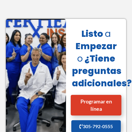
Listo
a
Empezar
o
¿Tiene
preguntas
adicionales?
Programar en
línea
305-792-0555